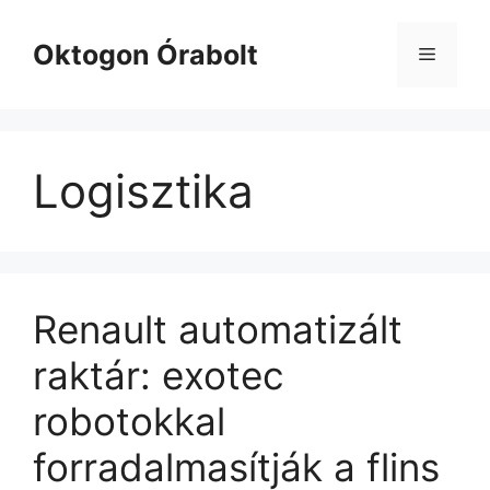
Kilépés
a
Oktogon Órabolt
Menü
tartalomba
Logisztika
Renault automatizált
raktár: exotec
robotokkal
forradalmasítják a flins