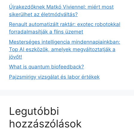
Újrakezdőknek Matkó Viviennel: miért most
sikerülhet az életmódváltás?
Renault automatizált raktár: exotec robotokkal
forradalmasítják a flins üzemet
Mesterséges intelligencia mindennapjainkban:
Top AI eszközök, amelyek megváltoztatják a
jövőt!
What is quantum biofeedback?
Pajzsmirigy vizsgálat és labor értékek
Legutóbbi
hozzászólások