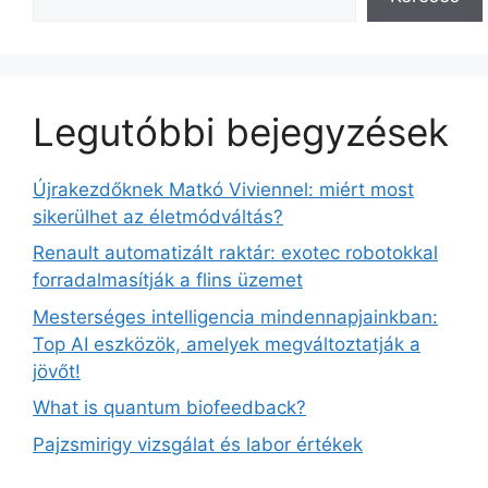
Legutóbbi bejegyzések
Újrakezdőknek Matkó Viviennel: miért most
sikerülhet az életmódváltás?
Renault automatizált raktár: exotec robotokkal
forradalmasítják a flins üzemet
Mesterséges intelligencia mindennapjainkban:
Top AI eszközök, amelyek megváltoztatják a
jövőt!
What is quantum biofeedback?
Pajzsmirigy vizsgálat és labor értékek