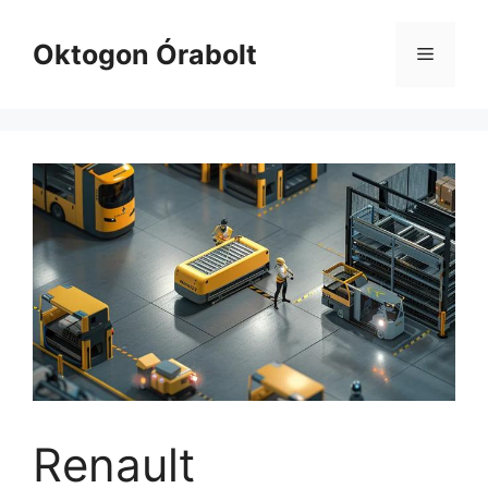
Kilépés
a
Oktogon Órabolt
Menü
tartalomba
Renault