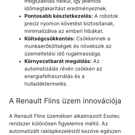
megszakítás nélkül, így jelentős
időmegtakarítást eredményeznek.
Pontosabb készletkezelés:
A robotok
precíz nyomon követést biztosítanak,
minimalizálva az emberi hibákat.
Költségcsökkentés:
Csökkennek a
munkaerőköltségek és növekszik az
üzemeltetési idő rugalmassága.
Környezetbarát megoldás:
Az
automatizálás révén csökken az
energiafelhasználás és a
hulladéktermelés.
A Renault Flins üzem innovációja
A Renault Flins üzemében alkalmazott Exotec
rendszer különösen figyelemre méltó. Az
automatizált raklapkezeléstől kezdve egészen