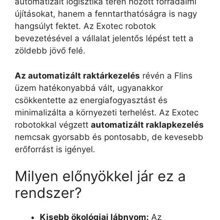
automatizált logisztika terén hozott forradalmi
újításokat, hanem a fenntarthatóságra is nagy
hangsúlyt fektet. Az Exotec robotok
bevezetésével a vállalat jelentős lépést tett a
zöldebb jövő felé.
Az automatizált raktárkezelés
révén a Flins
üzem hatékonyabbá vált, ugyanakkor
csökkentette az energiafogyasztást és
minimalizálta a környezeti terhelést. Az Exotec
robotokkal végzett
automatizált raklapkezelés
nemcsak gyorsabb és pontosabb, de kevesebb
erőforrást is igényel.
Milyen előnyökkel jár ez a
rendszer?
Kisebb ökológiai lábnyom:
Az