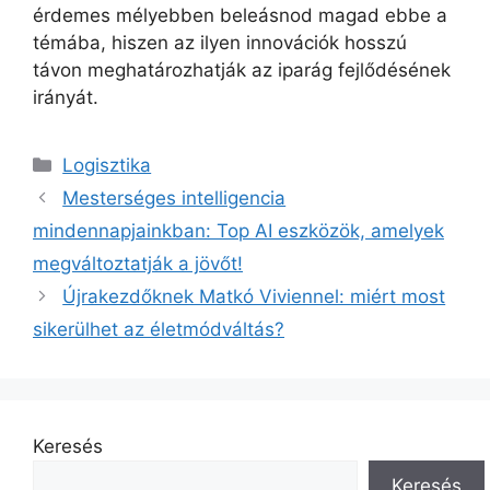
érdemes mélyebben beleásnod magad ebbe a
témába, hiszen az ilyen innovációk hosszú
távon meghatározhatják az iparág fejlődésének
irányát.
Kategória
Logisztika
Mesterséges intelligencia
mindennapjainkban: Top AI eszközök, amelyek
megváltoztatják a jövőt!
Újrakezdőknek Matkó Viviennel: miért most
sikerülhet az életmódváltás?
Keresés
Keresés